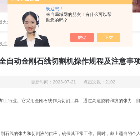
欢迎您！
来自局域网的朋友！有什么可以帮
助您的吗？
速退火炉，高温高压炉，涂覆机，电池制备设备等
及注意事项
全自动金刚石线切割机操作规程及注意事
更新时间：2023-07-21 点击次数：2102
加工行业。它采用金刚石线作为切割工具，通过高速旋转和线的张力，
刚石线的张力和切割液的供应，确保其正常工作。同时，戴上适当的个人