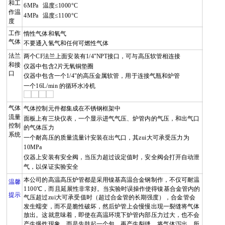
和工
6
MPa
温度
≤1000°C
作温
4
MPa
温度
≤1100°C
度
工作
惰性气体和氧气
气体
不要通入氢气和任何可燃性气体
法兰
两个
CF
法兰上面安装有
1/4"NPT
接口，可与高压软管相连接
和接
仪器中包含2
片无氧铜垫圈
口
仪器中包含一个
1/4"
的高压金属软管，用于连接气瓶和炉管
一个
16L/min
的循环水冷机
气体
气体控制元件都集成在不锈钢框架中
流量
面板上有三块仪表，一个显示进气气压、炉管内的气压，和出气口
控制
的气体压力
系统
一个耐高压的质量流量计安装在出气口，其zui大可承受压力为
10MPa
仪器上安装有安全阀，当压力超过设定值时，安全阀会打开自动泄
气，以保证实验安全
本公司的高温高压炉管都是采用镍基高温合金钢制作，不仅可耐温
温馨
1100
℃，而且延展性非常好。当实验时误操作使得镍基合金管内的
提示
气压超过zui大可承受值时（超过合金管的长期强度），合金管会
发生蠕变，而不是脆性破坏，然后炉管上会慢慢出现一裂缝将气体
放出。这就意味着，即使在高温环境下炉管内部压力过大，也不会
产生爆炸现象，而是先鼓起一个包，再产生裂缝，将气体泻出。所