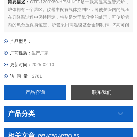
简要描述：
OTF-1200X80-HPV-III-GF是一款高温高压管式炉，
炉体拥有三个温区。仪器中配有气体控制柜，可使炉管内的气压
在升降温过程中保持恒定，特别是对于氧化物的处理，可使炉管
内的氧分压保持恒定。炉管采用高温镍基合金钢制作，Z高可耐
温1100℃。此款高温高压炉特意设计为氧化物超导线和氧化物陶
瓷进行热处理。
产品型号：
厂商性质：
生产厂家
更新时间：
2025-02-10
访 问 量：
2781
产品咨询
联系我们
产品分类
相关文章
RELATED ARTICLES