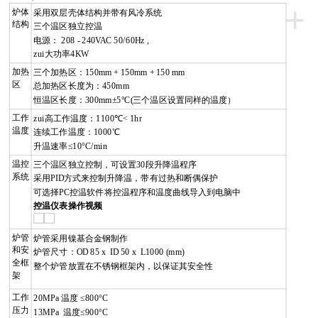
+
炉体
采用双层壳体结构并带有风冷系统
结构
三个温区独立控温
电源：
208 - 240VAC 50/60Hz ,
zui大功率4KW
加热
三个加热区：
150mm + 150mm + 150 mm
区
总加热区长度为：450mm
恒温区长度：
300mm
±5°C
(
三个温区设置同样的温度）
工作
zui高工作温度：
1100
℃
< 1hr
温度
连续工作温度：1000
℃
升温速率
≤10°C/min
温控
三个温区独立控制，可设置
30
段升降温程序
系统
采用
PID
方式来控制升降温，带有过热和断偶保护
可选择
PC
控温软件将控温程序和温度曲线导入到电脑中
控温仪表操作视频
炉管
炉管采用镍基合金钢制作
和安
炉管尺寸：
OD 85 x ID 50 x L1000 (mm)
全框
整个炉管放置在不锈钢框架内，以保证其安全性
架
工作
2
0MPa
温度
≤800°C
压力
13
MPa
温度
≤900°C