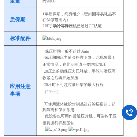
重量
约50KG
1年质保期，终身维护（密封圈等易耗品不
质保期
在保修范围内）
20T手动冷等静压机
已通过
CE认证
标准配件
·
保压时间一般不超过8min
·
保压期间压力值会略微下降，此现象属于
正常情况，在此期间请不要继续加压
·
加压之前确保压力已释放，手轮与泄压阀
收紧之后再开始加压
·
加压时不可超过液压缸的最大行程
应用注意
（20mm）
事项
·
可使用液体橡胶对制品进行涂层密封，起
到隔离和保护作用
·
此设备也可用作普通压片机，可选购干压
模具进行样品压制