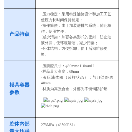
·压力稳定：采用特殊油路设计和加工工艺
使压力长时间保持稳定；
·操作简便：由于加装进排气系统，简化操
作，使用方便；
产品特点
·减少污染：加强各类形式的密封，防止油
液外漏，使环境清洁，减少污染；
·分体结构：方便拆卸，便于后期维修更
换。
·
压膜腔尺寸：
φ30mm
×110mmH
·
样品最大高度：
60mm
·
液压油体积（装样状态）：与顶边距离
40mm
模具容器
·
材质为高强合金，外部为不锈钢防护层
参数
腔体内部
278MPa（43500PSI）
最大压强