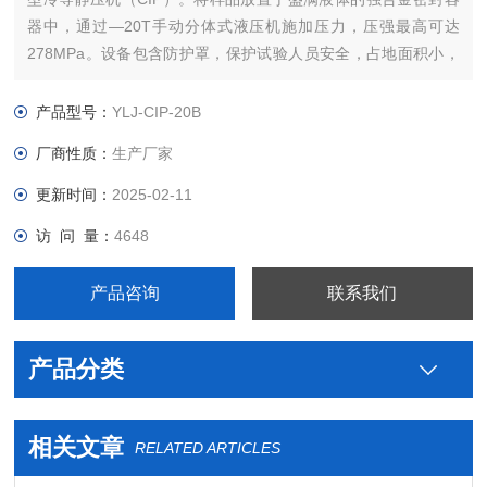
器中，通过—20T手动分体式液压机施加压力，压强最高可达
278MPa。设备包含防护罩，保护试验人员安全，占地面积小，
可放置于手套箱中用来制备氧敏感材料。此设备广泛用于粉末冶
金、复合材料、耐火材料、陶瓷、硬质合金等材料的成型制备。
产品型号：
YLJ-CIP-20B
厂商性质：
生产厂家
更新时间：
2025-02-11
访 问 量：
4648
产品咨询
联系我们
产品分类
相关文章
RELATED ARTICLES