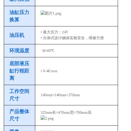
油缸压力
换算
• 最大压力：24T
油压机
• 分体式设计确保实验安全，维修方便
环境温度
·
℃
10-40
底部液压
缸行程距
• 0-40 mm
离
工作空间
140mm×140mm×370mm
尺寸
产品整体
325mm长×470mm宽×700mm高
尺寸