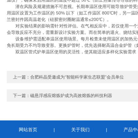
温仪），确保未启用温区的温度不超过 50℃（防止热量传导导致的样
潜在风险及规避措施不可忽视。长期单温区使用可能导致炉管受热不均
用温区设置为工作温区的 50% 以下（如工作温区 800℃时，另一
兰密封件因高温老化（硅胶密封圈耐温通常≤200℃）。
对实验结果的影响需针对性评估。在气相反应中，若仅使用一个温
会导致反应不充分，需重新设计实验方案。而在简单的退火、烧结实验
设备维护需适配单温区使用场景。每月检查未使用温区的加热元件绝缘
免长期受力不均导致变形。更换炉管时，优先选择耐高温合金炉管（如 I
双温区管式炉单温区使用的灵活性，使其能适应多样化实验需求，只
上一篇：
合肥科晶受邀成为“智能科学家生态联盟”会员单位
下一篇：
磁悬浮感应熔炼炉成为高效熔炼的科技利器
网站首页
关于我们
产品中
|
|