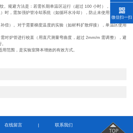
。规避方法是：若需长期单温区运行（超过 100 小时），应将未使
0℃以上）时，需加强炉管冷却系统（如循环水冷却），防止未使用温区的法
微信扫一扫
补偿）。对于需要梯度温度的实验（如材料扩散焊接），单温区使用
对炉管进行校直（用直尺测量弯曲度，超过 2mm/m 需调整），避
。​
用范围，是实验室降本增效的有效方式。​
在线留言
联系我们
|