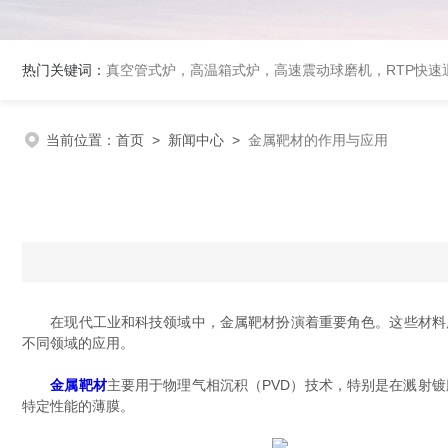
热门关键词：
真空管式炉，高温箱式炉，高速震动球磨机，RTP快
当前位置：
首页
>
新闻中心
>
金属靶材的作用与应用
在现代工业和科技领域中，金属靶材扮演着重要角色。这些材料广
不同领域的应用。
金属靶材
主要用于物理气相沉积（PVD）技术，特别是在溅射
特定性能的薄膜。