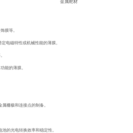
饰膜等。
特定电磁特性或机械性能的薄膜。
等。
功能的薄膜。
金属栅极和连接点的制备。
池的光电转换效率和稳定性。