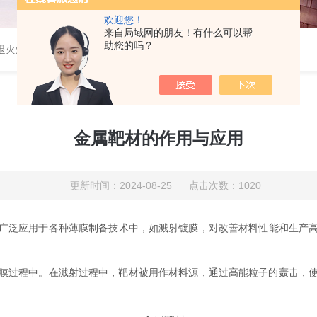
欢迎您！
来自局域网的朋友！有什么可以帮
助您的吗？
速退火炉，高温高压炉，涂覆机，电池制备设备等
金属靶材的作用与应用
更新时间：2024-08-25 点击次数：1020
泛应用于各种薄膜制备技术中，如溅射镀膜，对改善材料性能和生产高
镀膜过程中。在溅射过程中，靶材被用作材料源，通过高能粒子的轰击，