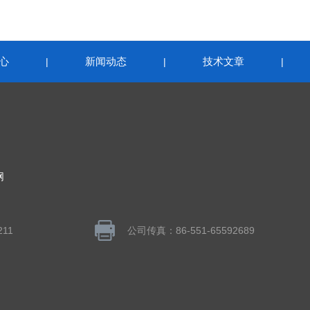
心
新闻动态
技术文章
|
|
|
网
211
公司传真：86-551-65592689