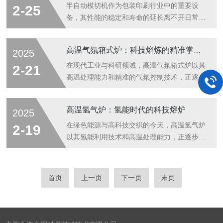
功率不够，球磨机可能会出现“卡顿”现象，无
纺丝机通常配备有高压电源、注射泵、喷丝头
半自动模切机作为包装印刷行业中的重要设
2-25
法有效地将物料磨碎，单位时间内的处理量...
和收集器等关键部件。首先，将聚合物溶液注
备，其性能的稳定和寿命的延长离不开日常的
入注射泵中，通过精确控制注射泵的推送速
维护与保养。以下是一些关键的维护与保养步
度，将溶液稳定地输送到喷丝头。然后，开启
骤，旨在帮助用户更好地保护设备，延长其使
高温气氛箱式炉：科技熔炼的精准掌控者
2025
高压电源，在喷丝头和收集器之间形成*的电
用寿命。一、日常清洁每天工作结束后，应对
场。在电场力的作用下，聚合物溶液从喷丝头
半自动模切机进行的清洁。清理机器表面的灰
在现代工业与科研领域，高温气氛箱式炉以其
2-21
喷出，并在空中迅速拉伸成纳米级的纤维。这
尘和碎屑，特别是模切区域，防止杂物进入机
高温处理能力和精准的气氛控制技术，正逐步
些...
器内部影响切割精度和造成故障。同时，保持
成为材料研发、热处理工艺探索的重要工具，
设备的整洁也有助于提高工作环境的安全性和
它像一位精准的掌控者，掀起材料变革与科技
高温氢气炉：氢能时代的科技熔炉
2025
舒适度。二、润滑与检查定期给机器的运动部
创新的浪潮。高温气氛箱式炉，顾名思义，是
件添加润滑油，确保其顺畅运转。此外，还需
一种能够在特定高温及可控气氛条件下进行材
在绿色能源与高科技交织的今天，高温氢气炉
2-19
检查模切刀是否锋利、有无损坏以及松动现
料处理的箱式炉型设备。其核心优势在于能够
以其氢能利用技术和高温处理能力，正逐步成
象，...
模拟多种复杂的环境氛围，如氧化、还原、惰
为工业革新与科研突破的前沿阵地，它如同一
性气体保护等，为材料的热处理、烧结、灰化
座科技熔炉，熔炼着未来能源与材料的无限可
等实验提供了极为接近实际工况的条件。这一
能。高温氢气炉，顾名思义，是一种以氢气作
首页
上一页
下一页
末页
特性使得科研人员和工程师能够更深入地探究
为加热介质或保护气氛的高温炉型设备。相较
材料在不同环境下的性能变化，进而优化工
于传统的电阻丝加热或燃气加热方式，氢气炉
艺...
利用氢气的可燃性，通过燃烧氢气产生高温，
为各种材料处理提供了一种更加清洁、高效的