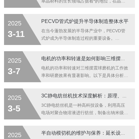
单晶材料的生长领域占据着*的地位，在晶体
生长过程中，它将原料置于特定的高温高压环
境中。通过精确的温度控制和压力调节系统，
PECVD管式炉提升半导体制造整体水平
2025
使原料逐渐熔化，并在特定的结晶取向下缓慢
生长。这个过程中，温度的均匀性和稳定性以
在当今蓬勃发展的半导体产业中，PECVD管
3-11
及压力的精准调控是关键因素。它能够营造出
式炉成为半导体制造过程的重要设备。
一个近乎理想的结晶环境，让原子或分子能够
PECVD（等离子体增强化学气相沉积）管式
按照规则有序地排列，从而形成高质量的单晶
炉利用低温等离子体在衬底表面进行化学气相
电机的功率和转速是如何影响三维摆震球磨机的工作效率和研磨效果的？
2025
材料。从结构上看，布里奇曼单晶炉有着复杂
沉积反应。在反应腔体中，通过射频辉光放电
而精巧的设计。它包含加热系统、压力控制系
产生等离子体，这种等离子体中包含大量的活
电机的功率和转速对三维摆震球磨机的工作效
3-7
统、保温装置以及精确的监测传感器等多个
性粒子。这些活性粒子与进入腔体的气态前驱
率和研磨效果有显著影响。以下是具体分析：
部...
物发生反应，经过复杂的化学反应和物理过
一、电机功率对球磨机工作效率和研磨效果的
程，生成的固态物质会沉积在置于管式炉中央
影响1、工作效率方面足够的功率是保证正常
3C静电纺丝机技术深度解析：原理、操作与应用
2025
的衬底表面，从而形成所需的薄膜材料。炉体
运转的基础：球磨机在工作时，需要电机提供
通常采用高品质的石英管，这种材料具有良好
足够的动力来带动筒体旋转、研磨体运动以及
3C静电纺丝机是一种高科技设备，利用高压
3-5
的耐高温性能和化学稳定性，能够为内部的化
克服物料与研磨体、筒体之间的摩擦力和物料
电场对聚合物溶液进行纺丝，制备出纳米级的
学反...
的冲击力等。如果电机功率不足，球磨机可能
纤维。其技术原理基于静电纺丝技术，即在高
无法达到额定的转速，导致产量下降。例如，
压静电环境下，聚合物溶液在电场力的作用下
半自动模切机的维护与保养：延长设备使用寿命
2025
当处理硬度较高、粒度较大的物料时，若电机
被拉伸成微细的纤维。在操作方面，3C静电