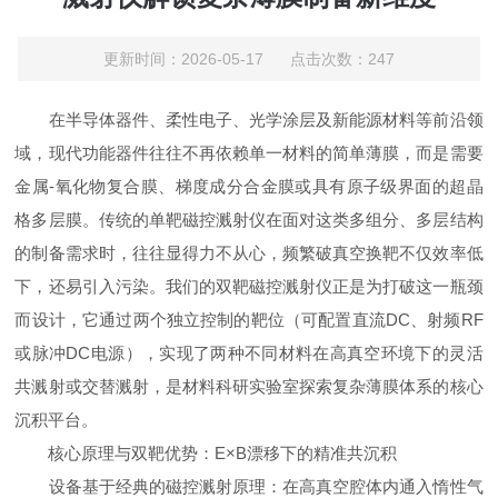
更新时间：2026-05-17 点击次数：247
在半导体器件、柔性电子、光学涂层及新能源材料等前沿领
域，现代功能器件往往不再依赖单一材料的简单薄膜，而是需要
金属-氧化物复合膜、梯度成分合金膜或具有原子级界面的超晶
格多层膜。传统的单靶磁控溅射仪在面对这类多组分、多层结构
的制备需求时，往往显得力不从心，频繁破真空换靶不仅效率低
下，还易引入污染。我们的双靶磁控溅射仪正是为打破这一瓶颈
而设计，它通过两个独立控制的靶位（可配置直流DC、射频RF
或脉冲DC电源），实现了两种不同材料在高真空环境下的灵活
共溅射或交替溅射，是材料科研实验室探索复杂薄膜体系的核心
沉积平台。
核心原理与双靶优势：E×B漂移下的精准共沉积
设备基于经典的磁控溅射原理：在高真空腔体内通入惰性气