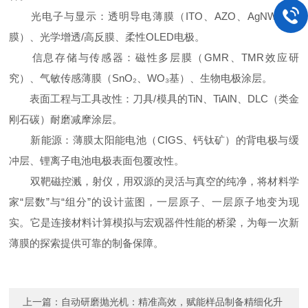
光电子与显示：透明导电薄膜（ITO、AZO、AgNW复合
膜）、光学增透/高反膜、柔性OLED电极。
信息存储与传感器：磁性多层膜（GMR、TMR效应研
究）、气敏传感薄膜（SnO₂、WO₃基）、生物电极涂层。
表面工程与工具改性：刀具/模具的TiN、TiAlN、DLC（类金
刚石碳）耐磨减摩涂层。
新能源：薄膜太阳能电池（CIGS、钙钛矿）的背电极与缓
冲层、锂离子电池电极表面包覆改性。
双靶磁控溅，射仪，用双源的灵活与真空的纯净，将材料学
家“层数”与“组分”的设计蓝图，一层原子、一层原子地变为现
实。它是连接材料计算模拟与宏观器件性能的桥梁，为每一次新
薄膜的探索提供可靠的制备保障。
上一篇：
自动研磨抛光机：精准高效，赋能样品制备精细化升