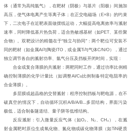
体（通常为高纯氩气），在靶材（阴极）与基片（阳极）间施加
高压，使气体电离产生等离子体；在正交电磁场（E×B）的约束
下，二次电子在近靶表面做摆线运动，大幅提高电离效率与溅射
速率，同时降低基片热负荷，适合热敏感基材（如PET、某些聚
合物）。双靶设计的精髓在于“独立与协同”：两个靶位可安装不
同的靶材（如金属Al与陶瓷ITO，或金属Ti与气体C/N/O），通过
独立调节各自的溅射功率、氩气分压及挡板开闭时间，实现：
合金或复合薄膜的共溅射：两靶同时工作，通过功率比例精
确控制薄膜的化学计量比（如调整Al/Cu比例制备特定电阻率的
合金薄膜）。
多层膜或超晶格的交替溅射：程序控制挡板与靶电源，在不
破真空的情况下，自动循环沉积A/B/A/B...多层结构，界面污染
极低，适合制备隧道结、量子阱等低维结构。
反应溅射：引入微量反应气体（如O₂、N₂、CH₄），在溅
射金属靶时原位生成氧化物、氮化物或碳化物薄膜（如TiN硬质