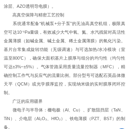
涂层、AZO透明导电膜）。
高真空保障与精密工艺控制
系统通常配备“机械泵+分子泵”的无油高真空机组，极限真
空可达10⁻⁵Pa量级，有效减少大气中氧、氮、水汽残留对高活性
金属薄膜（如碱金属、碱土金属、稀土金属薄膜）的氧化污染。
基片台常集成旋转功能（无级调速）与可选加热/水冷模块（室
温至800℃），确保大面积基片上膜厚与组分的均匀性（均匀性
可达±3%~±5%）。气体管路采用质量流量控制器（MFC），精
确控制工作气与反应气的流量比例。部分型号可选配石英晶体微
天平（QCM）或光学膜厚监控，实现纳米级的实时膜厚闭环控
制。
广泛的应用疆界
微电子与半导体：栅电极（Al、Cu）、扩散阻挡层（TaN、
TiN）、介电层（Al₂O₃、HfO₂）、铁电薄膜（PZT、BST）的制
备。