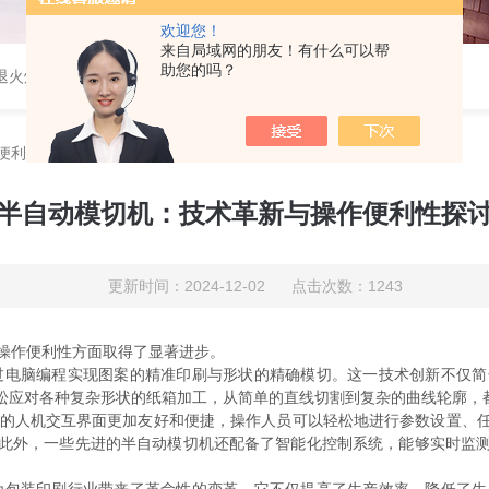
欢迎您！
来自局域网的朋友！有什么可以帮
助您的吗？
速退火炉，高温高压炉，涂覆机，电池制备设备等
便利性探讨
半自动模切机：技术革新与操作便利性探
更新时间：2024-12-02 点击次数：1243
操作便利性方面取得了显著进步。
电脑编程实现图案的精准印刷与形状的精确模切。这一技术创新不仅简
松应对各种复杂形状的纸箱加工，从简单的直线切割到复杂的曲线轮廓，
的人机交互界面更加友好和便捷，操作人员可以轻松地进行参数设置、任
此外，一些先进的半自动模切机还配备了智能化控制系统，能够实时监