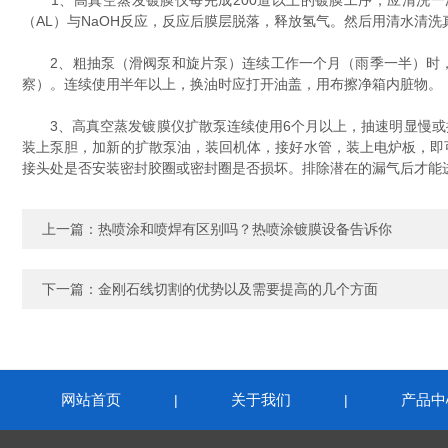
1、高真空蒸发镀膜仪每完成200道以上的镀膜工序，应清洗一
（AL）与NaOH反应，反应后膜层脱落，释放氢气。然后用清水清
2、粗抽泵（滑阀泵和旋片泵）连续工作一个月（雨季一半）时，
察）。连续使用半年以上，换油时应打开油盖，用布擦净箱内脏物。
3、高真空蒸发镀膜仪扩散泵连续使用6个月以上，抽速明显慢或操
装上泵胆，加新的扩散泵油，装回机体，接好水管，装上电炉板，即可
接头处是否安装密封胶圈或密封圈是否损坏。排除潜在的漏气后才能
上一篇：
热喷涂和喷焊有区别吗？热喷涂镀膜设备告诉你
下一篇：
金刚石线切割的优势以及需要提高的几个方面
网站首页
关于我们
产品中
|
|