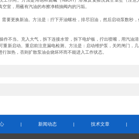
次工作间。方法是用饱和烧碱（NaOH）溶液反复擦洗真空室壁（注意
洗真空室，用蘸有汽油的布擦净精抽阀内的污垢。
需要更换新油。方法是：拧下开油螺栓，排尽旧油，然后启动泵数秒，使
作不当。充入大气，拆下连接水管，拆下电炉板，拧出喷嘴，用汽油清
重新启动。重启前注意漏电检测。方法是：启动维护泵，关闭闸门，几分
进行加热，否则扩散泵油会烧坏环而不能进入工作状态。
心
新闻动态
技术文章
|
|
|