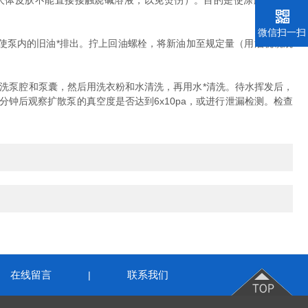
人体皮肤不能直接接触烧碱溶液，以免烫伤）。目的是使涂膜材料铝
微信扫一扫
泵内的旧油*排出。拧上回油螺栓，将新油加至规定量（用油视镜观
洗泵腔和泵囊，然后用洗衣粉和水清洗，再用水*清洗。待水挥发后，
钟后观察扩散泵的真空度是否达到6x10pa，或进行泄漏检测。检查
在线留言
联系我们
|