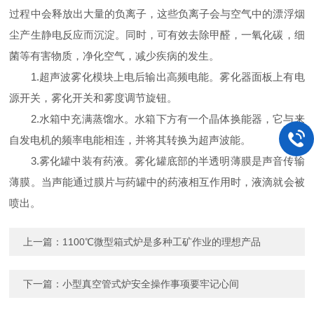
过程中会释放出大量的负离子，这些负离子会与空气中的漂浮烟
尘产生静电反应而沉淀。同时，可有效去除甲醛，一氧化碳，细
菌等有害物质，净化空气，减少疾病的发生。
1.超声波雾化模块上电后输出高频电能。雾化器面板上有电
源开关，雾化开关和雾度调节旋钮。
2.水箱中充满蒸馏水。水箱下方有一个晶体换能器，它与来
自发电机的频率电能相连，并将其转换为超声波能。
3.雾化罐中装有药液。雾化罐底部的半透明薄膜是声音传输
薄膜。当声能通过膜片与药罐中的药液相互作用时，液滴就会被
喷出。
上一篇：
1100℃微型箱式炉是多种工矿作业的理想产品
下一篇：
小型真空管式炉安全操作事项要牢记心间