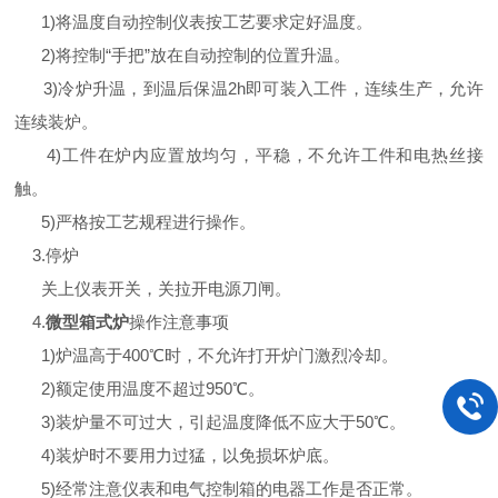
1)将温度自动控制仪表按工艺要求定好温度。
2)将控制“手把”放在自动控制的位置升温。
3)冷炉升温，到温后保温2h即可装入工件，连续生产，允许
连续装炉。
4)工件在炉内应置放均匀，平稳，不允许工件和电热丝接
触。
5)严格按工艺规程进行操作。
3.停炉
关上仪表开关，关拉开电源刀闸。
4.
微型箱式炉
操作注意事项
1)炉温高于400℃时，不允许打开炉门激烈冷却。
2)额定使用温度不超过950℃。
3)装炉量不可过大，引起温度降低不应大于50℃。
4)装炉时不要用力过猛，以免损坏炉底。
5)经常注意仪表和电气控制箱的电器工作是否正常。