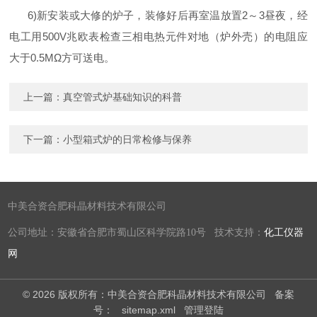
6)新安装或大修的炉子，装修好后再室温放置2～3昼夜，经
电工用500V兆欧表检查三相电热元件对地（炉外壳）的电阻应
大于0.5MΩ方可送电。
上一篇：
真空管式炉基础知识的科普
下一篇：
小型箱式炉的日常检修与保养
中美合资合肥科晶材料技术有限公司
公司地址：安徽省合肥市蜀山区科学院路10号 技术支持：
化工仪器
网
© 2026 版权所有：中美合资合肥科晶材料技术有限公司
备案
号：
sitemap.xml
管理登陆