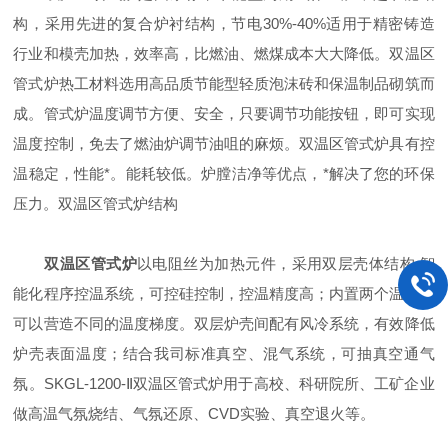
构，采用先进的复合炉衬结构，节电30%-40%适用于精密铸造
行业和模壳加热，效率高，比燃油、燃煤成本大大降低。双温区
管式炉热工材料选用高品质节能型轻质泡沫砖和保温制品砌筑而
成。管式炉温度调节方便、安全，只要调节功能按钮，即可实现
温度控制，免去了燃油炉调节油咀的麻烦。双温区管式炉具有控
温稳定，性能*。能耗较低。炉膛洁净等优点，*解决了您的环保
压力。双温区管式炉结构
双温区管式炉
以电阻丝为加热元件，采用双层壳体结构,智
能化程序控温系统，可控硅控制，控温精度高；内置两个温区，
可以营造不同的温度梯度。双层炉壳间配有风冷系统，有效降低
炉壳表面温度；结合我司标准真空、混气系统，可抽真空通气
氛。SKGL-1200-Ⅱ双温区管式炉用于高校、科研院所、工矿企业
做高温气氛烧结、气氛还原、CVD实验、真空退火等。